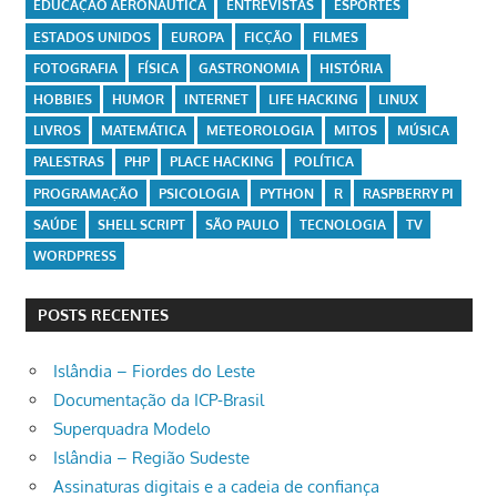
EDUCAÇÃO AERONÁUTICA
ENTREVISTAS
ESPORTES
ESTADOS UNIDOS
EUROPA
FICÇÃO
FILMES
FOTOGRAFIA
FÍSICA
GASTRONOMIA
HISTÓRIA
HOBBIES
HUMOR
INTERNET
LIFE HACKING
LINUX
LIVROS
MATEMÁTICA
METEOROLOGIA
MITOS
MÚSICA
PALESTRAS
PHP
PLACE HACKING
POLÍTICA
PROGRAMAÇÃO
PSICOLOGIA
PYTHON
R
RASPBERRY PI
SAÚDE
SHELL SCRIPT
SÃO PAULO
TECNOLOGIA
TV
WORDPRESS
POSTS RECENTES
Islândia – Fiordes do Leste
Documentação da ICP-Brasil
Superquadra Modelo
Islândia – Região Sudeste
Assinaturas digitais e a cadeia de confiança