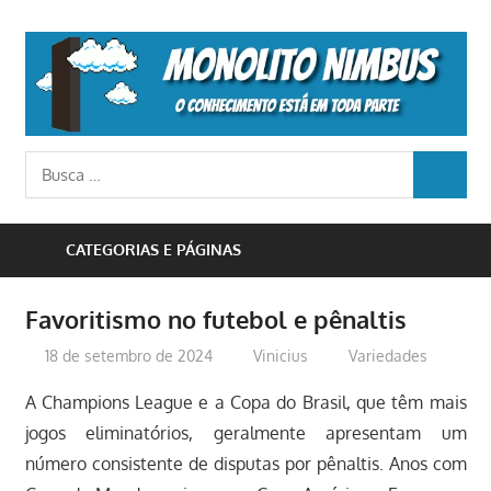
Skip
to
M
content
N
o
Busca
conhecimento
BUSCA
para:
está
em
CATEGORIAS E PÁGINAS
toda
parte
Favoritismo no futebol e pênaltis
18 de setembro de 2024
Vinicius
Variedades
A Champions League e a Copa do Brasil, que têm mais
jogos eliminatórios, geralmente apresentam um
número consistente de disputas por pênaltis. Anos com