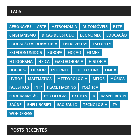
TAGS
AERONAVES
ARTE
ASTRONOMIA
AUTOMÓVEIS
BTTF
CRISTIANISMO
DICAS DE ESTUDO
ECONOMIA
EDUCAÇÃO
EDUCAÇÃO AERONÁUTICA
ENTREVISTAS
ESPORTES
ESTADOS UNIDOS
EUROPA
FICÇÃO
FILMES
FOTOGRAFIA
FÍSICA
GASTRONOMIA
HISTÓRIA
HOBBIES
HUMOR
INTERNET
LIFE HACKING
LINUX
LIVROS
MATEMÁTICA
METEOROLOGIA
MITOS
MÚSICA
PALESTRAS
PHP
PLACE HACKING
POLÍTICA
PROGRAMAÇÃO
PSICOLOGIA
PYTHON
R
RASPBERRY PI
SAÚDE
SHELL SCRIPT
SÃO PAULO
TECNOLOGIA
TV
WORDPRESS
POSTS RECENTES