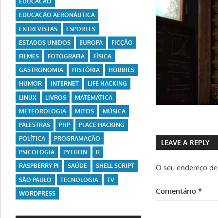
EDUCAÇÃO
EDUCAÇÃO AERONÁUTICA
ENTREVISTAS
ESPORTES
ESTADOS UNIDOS
EUROPA
FICÇÃO
FILMES
FOTOGRAFIA
FÍSICA
GASTRONOMIA
HISTÓRIA
HOBBIES
HUMOR
INTERNET
LIFE HACKING
LINUX
LIVROS
MATEMÁTICA
METEOROLOGIA
MITOS
MÚSICA
PALESTRAS
PHP
PLACE HACKING
POLÍTICA
PROGRAMAÇÃO
LEAVE A REPLY
PSICOLOGIA
PYTHON
R
RASPBERRY PI
SAÚDE
SHELL SCRIPT
O seu endereço de 
SÃO PAULO
TECNOLOGIA
TV
Comentário
*
WORDPRESS