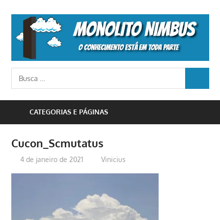
Skip
to
M
content
N
o
Busca
conhecimento
BUSCA
para:
está
em
CATEGORIAS E PÁGINAS
toda
parte
Cucon_Scmutatus
4 de janeiro de 2021
Vinicius