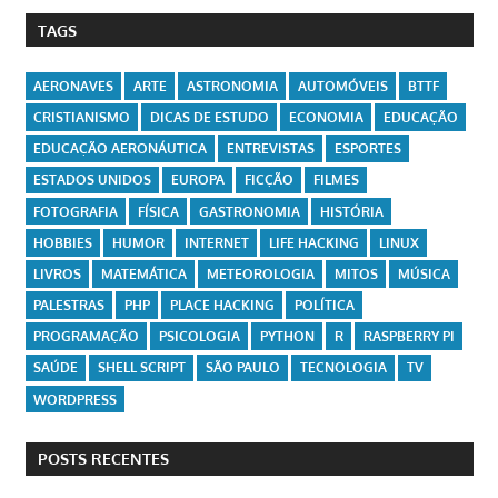
TAGS
AERONAVES
ARTE
ASTRONOMIA
AUTOMÓVEIS
BTTF
CRISTIANISMO
DICAS DE ESTUDO
ECONOMIA
EDUCAÇÃO
EDUCAÇÃO AERONÁUTICA
ENTREVISTAS
ESPORTES
ESTADOS UNIDOS
EUROPA
FICÇÃO
FILMES
FOTOGRAFIA
FÍSICA
GASTRONOMIA
HISTÓRIA
HOBBIES
HUMOR
INTERNET
LIFE HACKING
LINUX
LIVROS
MATEMÁTICA
METEOROLOGIA
MITOS
MÚSICA
PALESTRAS
PHP
PLACE HACKING
POLÍTICA
PROGRAMAÇÃO
PSICOLOGIA
PYTHON
R
RASPBERRY PI
SAÚDE
SHELL SCRIPT
SÃO PAULO
TECNOLOGIA
TV
WORDPRESS
POSTS RECENTES