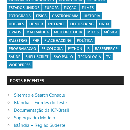
ESTADOS UNIDOS
EUROPA
FICÇÃO
FILMES
FOTOGRAFIA
FÍSICA
GASTRONOMIA
HISTÓRIA
HOBBIES
HUMOR
INTERNET
LIFE HACKING
LINUX
LIVROS
MATEMÁTICA
METEOROLOGIA
MITOS
MÚSICA
PALESTRAS
PHP
PLACE HACKING
POLÍTICA
PROGRAMAÇÃO
PSICOLOGIA
PYTHON
R
RASPBERRY PI
SAÚDE
SHELL SCRIPT
SÃO PAULO
TECNOLOGIA
TV
WORDPRESS
POSTS RECENTES
Sitemap e Search Console
Islândia – Fiordes do Leste
Documentação da ICP-Brasil
Superquadra Modelo
Islândia – Região Sudeste