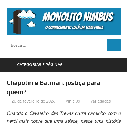
Skip
to
M
content
N
o
Busca
conhecimento
BUSCA
para:
está
em
CATEGORIAS E PÁGINAS
toda
parte
Chapolin e Batman: justiça para
quem?
20 de fevereiro de 2026
Vinicius
Variedades
Quando o Cavaleiro das Trevas cruza caminho com o
herói mais nobre que uma alface, nasce uma história