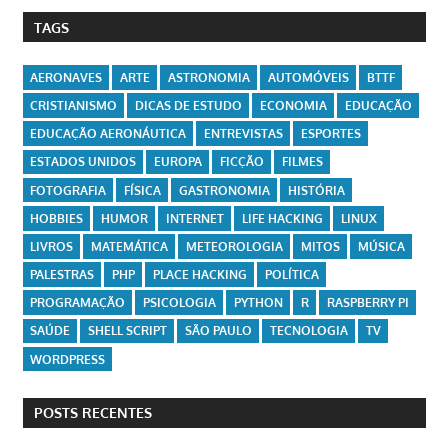
TAGS
AERONAVES
ARTE
ASTRONOMIA
AUTOMÓVEIS
BTTF
CRISTIANISMO
DICAS DE ESTUDO
ECONOMIA
EDUCAÇÃO
EDUCAÇÃO AERONÁUTICA
ENTREVISTAS
ESPORTES
ESTADOS UNIDOS
EUROPA
FICÇÃO
FILMES
FOTOGRAFIA
FÍSICA
GASTRONOMIA
HISTÓRIA
HOBBIES
HUMOR
INTERNET
LIFE HACKING
LINUX
LIVROS
MATEMÁTICA
METEOROLOGIA
MITOS
MÚSICA
PALESTRAS
PHP
PLACE HACKING
POLÍTICA
PROGRAMAÇÃO
PSICOLOGIA
PYTHON
R
RASPBERRY PI
SAÚDE
SHELL SCRIPT
SÃO PAULO
TECNOLOGIA
TV
WORDPRESS
POSTS RECENTES