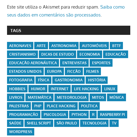
Este site utiliza o Akismet para reduzir spam.
Saiba como
seus dados em comentários são processados
.
TAGS
AERONAVES
ARTE
ASTRONOMIA
AUTOMÓVEIS
BTTF
CRISTIANISMO
DICAS DE ESTUDO
ECONOMIA
EDUCAÇÃO
EDUCAÇÃO AERONÁUTICA
ENTREVISTAS
ESPORTES
ESTADOS UNIDOS
EUROPA
FICÇÃO
FILMES
FOTOGRAFIA
FÍSICA
GASTRONOMIA
HISTÓRIA
HOBBIES
HUMOR
INTERNET
LIFE HACKING
LINUX
LIVROS
MATEMÁTICA
METEOROLOGIA
MITOS
MÚSICA
PALESTRAS
PHP
PLACE HACKING
POLÍTICA
PROGRAMAÇÃO
PSICOLOGIA
PYTHON
R
RASPBERRY PI
SAÚDE
SHELL SCRIPT
SÃO PAULO
TECNOLOGIA
TV
WORDPRESS