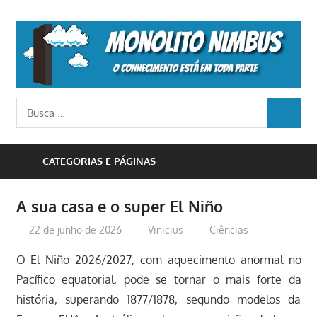
Skip
to
M
content
N
o
Busca
conhecimento
BUSCA
para:
está
em
CATEGORIAS E PÁGINAS
toda
parte
A sua casa e o super El Niño
22 de junho de 2026
Vinicius
Ciências
O El Niño 2026/2027, com aquecimento anormal no
Pacífico equatorial, pode se tornar o mais forte da
história, superando 1877/1878, segundo modelos da