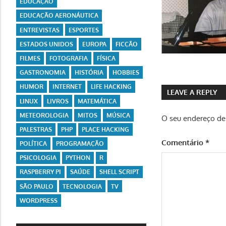
EDUCAÇÃO
EDUCAÇÃO AERONÁUTICA
ENTREVISTAS
ESPORTES
ESTADOS UNIDOS
EUROPA
FICÇÃO
FILMES
FOTOGRAFIA
FÍSICA
GASTRONOMIA
HISTÓRIA
HOBBIES
HUMOR
INTERNET
LIFE HACKING
LEAVE A REPLY
LINUX
LIVROS
MATEMÁTICA
METEOROLOGIA
MITOS
MÚSICA
O seu endereço de 
PALESTRAS
PHP
PLACE HACKING
Comentário
*
POLÍTICA
PROGRAMAÇÃO
PSICOLOGIA
PYTHON
R
RASPBERRY PI
SAÚDE
SHELL SCRIPT
SÃO PAULO
TECNOLOGIA
TV
WORDPRESS