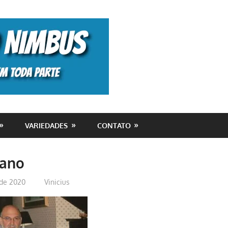
Monolito
Nimbus
VARIEDADES
CONTATO
iano
de 2020
Vinicius